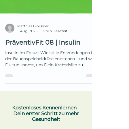
Matthias Glöckner
1. Aug. 2025
3 Min. Lesezeit
PräventivFit 08 | Insulin
Insulin im Fokus: Wie stille Entzündungen in
der Bauchspeicheldrüse entstehen – und was
Du tun kannst, um Dein Krebsrisiko zu
senken. Erfahre, warum nicht Zucker, sondern
zu viel Insulin der eigentliche Risikofaktor ist
– und wie Du mit Ernährung und Lebensstil
aktiv gegensteuern kannst.
Kostenloses Kennenlernen –
Dein erster Schritt zu mehr