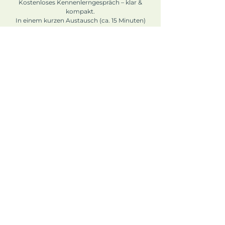
Gesundheit
Kostenloses Kennenlerngespräch – klar &
kompakt.
In einem kurzen Austausch (ca. 15 Minuten)
klären wir, wo Sie aktuell stehen und ob meine
Beratungsansatz zu Ihren Zielen passt.
Unverbindlich und fokussiert.
Erstgespräch buchen
AGB
Cookies
Impressum
Datenschutz
© 2025 Matthias Glöckner
Bei Fragen kontaktiere
mich hier