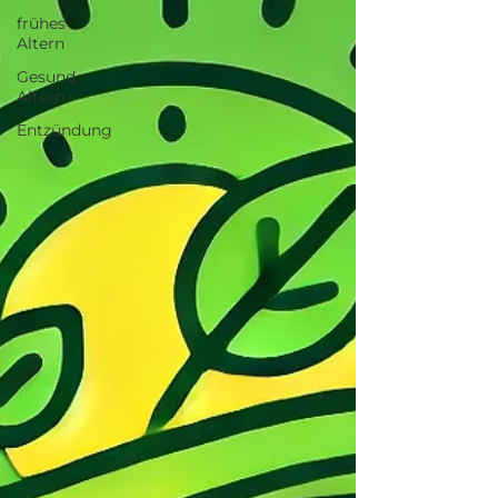
frühes
Altern
Gesund
Altern
Entzündung