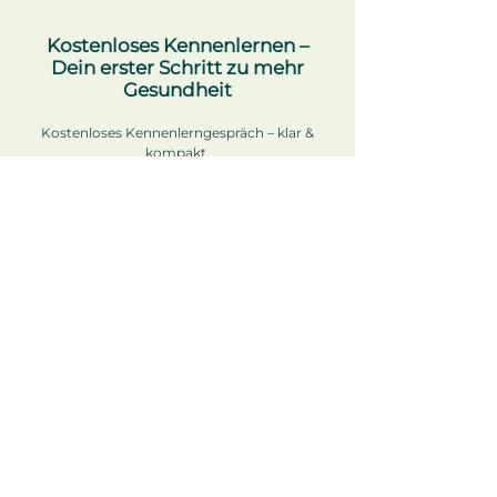
Kostenloses Kennenlernen –
Dein erster Schritt zu mehr
Gesundheit
Kostenloses Kennenlerngespräch – klar &
kompakt.
In einem kurzen Austausch (ca. 15 Minuten)
klären wir, wo Sie aktuell stehen und ob meine
Beratungsansatz zu Ihren Zielen passt.
Unverbindlich und fokussiert.
Erstgespräch buchen
AGB
Cookies
Impressum
Datenschutz
© 2025 Matthias Glöckner