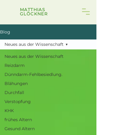
MATTHIAS
GLÖCKNER
Blog
Neues aus der Wissenschaft
Neues aus der Wissenschaft
Reizdarm
Dünndarm-Fehlbesiedlung.
Blähungen
Durchfall
Verstopfung
KHK
frühes Altern
Gesund Altern