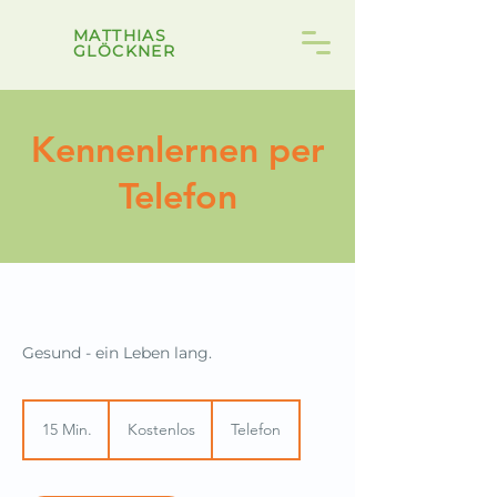
MATTHIAS
GLÖCKNER
Kennenlernen per
Telefon
Gesund - ein Leben lang.
Kostenlos
15 Min.
1
Kostenlos
Telefon
5
M
i