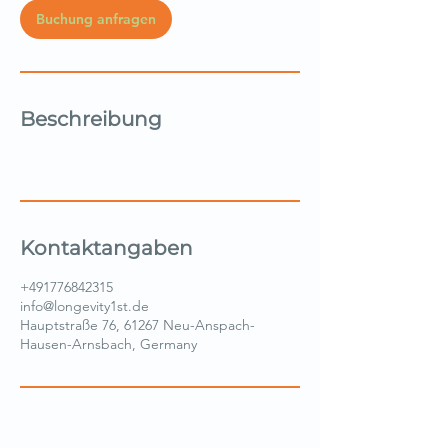
n
Buchung anfragen
.
Beschreibung
Kontaktangaben
+491776842315
info@longevity1st.de
Hauptstraße 76, 61267 Neu-Anspach-
Hausen-Arnsbach, Germany