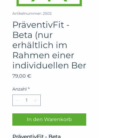
Artikelnummer: 2502
PräventivFit -
Beta (nur
erhältlich im
Rahmen einer
individuellen Ber
Preis
79,00 €
Anzahl
*
In den Warenkorb
PräventivFit - Beta 